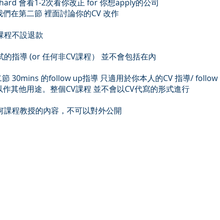
ichard 會看1-2次看你改正 for 你想apply的公司
我們在第二節 裡面討論你的CV 改作
這課程不設退款
面試的指導 (or 任何非CV課程） 並不會包括在內
節 30mins 的follow up指導 只適用於你本人的CV 指導/ follow
以作其他用途。整個CV課程 並不會以CV代寫的形式進行
 任何課程教授的內容，不可以對外公開