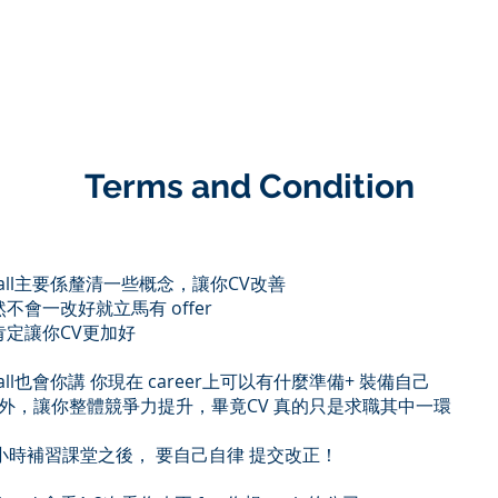
英國求職
HOME
成功個案 Job Offers
英國大
Terms and Condition
call主要係釐清一些概念，讓你CV改善
會一改好就立馬有 offer
定讓你CV更加好
call也會你講 你現在 career上可以有什麼準備+ 裝備自己
 以外，讓你整體競爭力提升，畢竟CV 真的只是求職其中一環
一小時補習課堂之後， 要自己自律 提交改正！