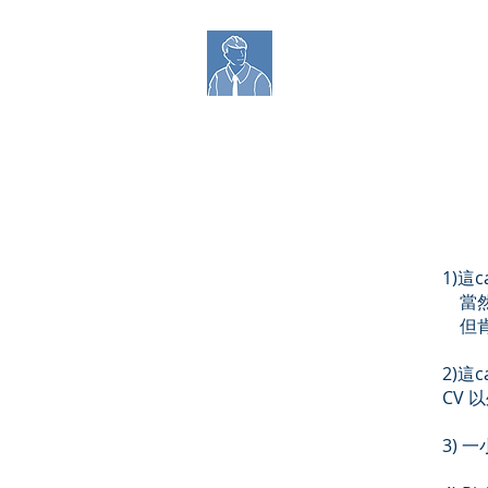
Richard Ukjob 
1)這
當然不
但肯
2)這
CV
3) 