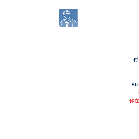
Richard Ukjob 
付
Ste
你