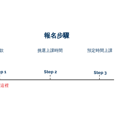
英國求職
HOME
成功個案 Job Offers
英國大
​報名步驟
款
挑選上課時間
預定時間上課
p 1
Step 2
Step 3
在這裡