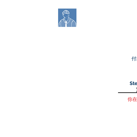
Richard Ukjob 
付
Ste
你