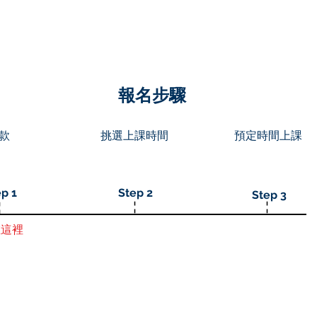
英國求職
HOME
成功個案 Job Offers
英國大
​報名步驟
款
挑選上課時間
預定時間上課
p 1
Step 2
Step 3
在這裡