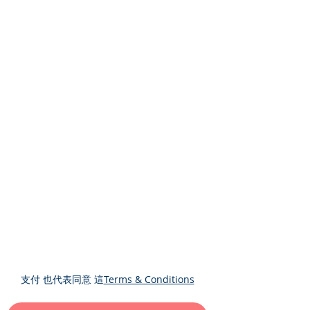
​支付 也代表同意 這
Terms & Conditions